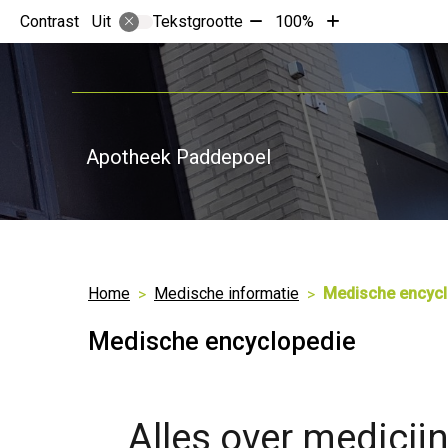
Tekst
Tekst
Contrast
Tekstgrootte
100%
Uit
verkleinen
vergroten
met
met
10%
10%
Apotheek Paddepoel
Home
Medische informatie
Medische encycl
Medische encyclopedie
Alles over medicij