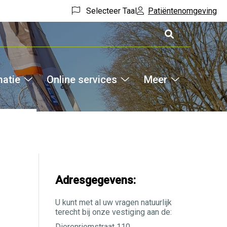
Selecteer Taal
Patiëntenomgeving
matie
Online services
Meer
Hoofdm
Medische
Online
Meer
informatie
services
submenu
submenu
submenu
Adresgegevens:
U kunt met al uw vragen natuurlijk
terecht bij onze vestiging aan de:
Dierenriemstraat 110