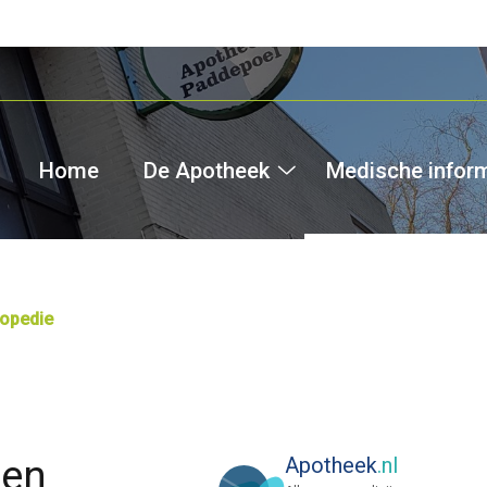
Home
De Apotheek
Medische infor
De
Apotheek
submenu
opedie
nen
Apotheek
.nl