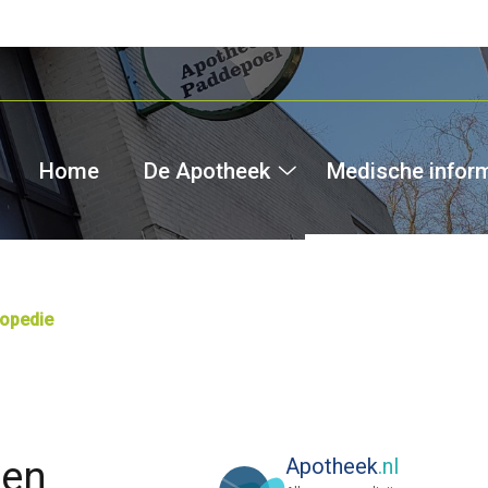
Home
De Apotheek
Medische infor
De
Apotheek
submenu
opedie
nen
Apotheek
.nl