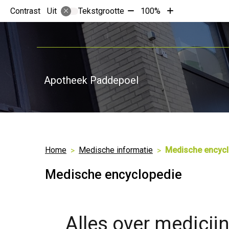
Tekst
Tekst
Contrast
Tekstgrootte
100%
Uit
verkleinen
vergroten
met
met
10%
10%
Apotheek Paddepoel
Home
Medische informatie
Medische encycl
Medische encyclopedie
Alles over medicij