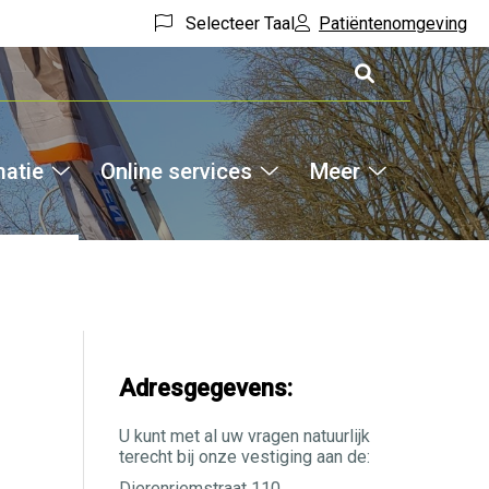
Selecteer Taal
Patiëntenomgeving
matie
Online services
Meer
Hoofdm
Medische
Online
Meer
informatie
services
submenu
submenu
submenu
Adresgegevens:
U kunt met al uw vragen natuurlijk
terecht bij onze vestiging aan de:
Dierenriemstraat 110