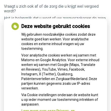
Vraagt u zich ook af of de zorg die u krijgt wel vergoed
wordt?
Het is belangrijk dat u weet of uw zorgverzekeraar de zorg
die u nodig heeft vergoedt. Uw huisarts weet niet hoe u
Deze website gebruikt cookies
verzekerd bent, maar vindt het wel belangrijk dat u goed op
de hoogte bent. Hier leest u hoe u kunt uitzoeken of uw
Wij gebruiken noodzakelijke cookies zodat deze
zorgkosten vergoed worden.
website goed kan werken. Voor analytische
cookies en externe inhoud vragen wij uw
toestemming.
Uw bezoek aan de huisarts
Voor analytische cookies werken wij samen met
Matomo en Google Analytics. Voor externe inhoud
werken wij samen met Google (Maps, Translate
Eigen risico
en Reviews), YouTube, Vimeo, Facebook,
Instagram, X (Twitter), Qualizorg,
Patiëntenvertellen en ZorgkaartNederland. Deze
Check uw polis
partijen kunnen gegevens zoals uw IP-adres
verwerken.
Via Cookie-instellingen onderaan de website kunt
u op ieder moment uw toestemming intrekken of
aanpassen.
Bron:
www.patientenfederatie.nl