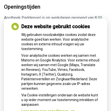
Openingstijden
Apotheek Paddepoel is op werkdagen geopend van 8.30
tot 17.30 uur.
Deze website gebruikt cookies
Op kerstavond 24 december en oudejaarsavond 31
december sluiten we om 16.00 uur.
Wij gebruiken noodzakelijke cookies zodat deze
U kunt ons als volgt bereiken:
website goed kan werken. Voor analytische
Dierenriemstraat 110
cookies en externe inhoud vragen wij uw
9742AK Groningen
toestemming.
Tel:
050-5770528
Voor analytische cookies werken wij samen met
E-mail:
apotheekpaddepoel@ezorg.nl
Matomo en Google Analytics. Voor externe inhoud
werken wij samen met Google (Maps, Translate
Dienst
en Reviews), YouTube, Vimeo, Facebook,
Instagram, X (Twitter), Qualizorg,
De avond-, nacht- en weekenddiensten worden
Patiëntenvertellen en ZorgkaartNederland. Deze
waargenomen door de Martini Apotheek (met ingang van 15
partijen kunnen gegevens zoals uw IP-adres
november 2017).
verwerken.
De Martini Apotheek is als volgt te bereiken:
Via Cookie-instellingen onderaan de website kunt
Van Swietenplein 1
u op ieder moment uw toestemming intrekken of
9728 NT Groningen
aanpassen.
Tel:
050 – 524 57 00
.