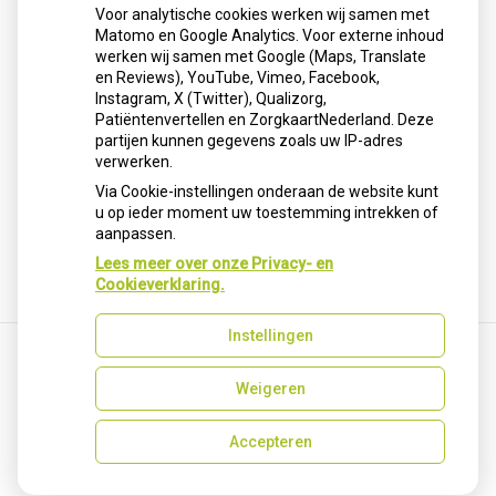
gebruiken nu middelen als Wegovy en Saxenda. Artsen
Voor analytische cookies werken wij samen met
benadrukken dat deze medicijnen geen snelle oplossing
Matomo en Google Analytics. Voor externe inhoud
zijn, maar alleen werken als ondersteuning bij blijvende
werken wij samen met Google (Maps, Translate
leefstijlverandering. Stoppen leidt vaak tot
en Reviews), YouTube, Vimeo, Facebook,
gewichtstoename.
Instagram, X (Twitter), Qualizorg,
Patiëntenvertellen en ZorgkaartNederland. Deze
Lees het hele artikel op:
Nationale zorggids
partijen kunnen gegevens zoals uw IP-adres
Publicatiedatum:
30-01-2026
verwerken.
Via Cookie-instellingen onderaan de website kunt
u op ieder moment uw toestemming intrekken of
aanpassen.
Terug naar overzicht
Lees meer over onze Privacy- en
Cookieverklaring.
Instellingen
Weigeren
Uw Zorg Online
|
Beheer
Privacy verklaring
|
Cookie-instellingen
|
Voorwaarden
Accepteren