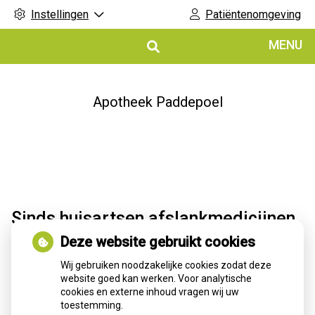
Instellingen
Patiëntenomgeving
Hoofdmenu
MENU
Apotheek Paddepoel
Sinds huisartsen afslankmedicijnen
mogen voorschrijven, neemt gebruik
Deze website gebruikt cookies
toe
Wij gebruiken noodzakelijke cookies zodat deze
website goed kan werken. Voor analytische
Sinds huisartsen afslankmedicijnen mogen voorschrijven, is
cookies en externe inhoud vragen wij uw
het gebruik sterk toegenomen: circa 80.000 Nederlanders
toestemming.