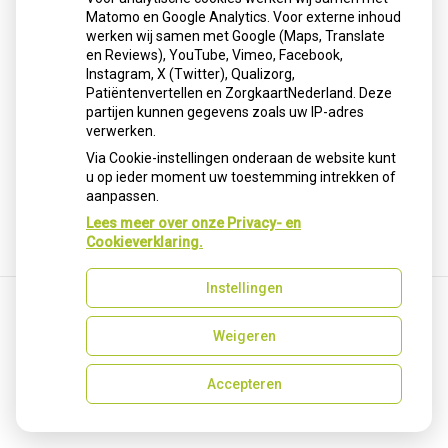
dosering en tijdelijk. Voor blijvend effect is een
Matomo en Google Analytics. Voor externe inhoud
gecombineerde aanpak nodig met stressreductie, goede
werken wij samen met Google (Maps, Translate
slaaphygiëne en eventueel professionele begeleiding.
en Reviews), YouTube, Vimeo, Facebook,
Instagram, X (Twitter), Qualizorg,
Patiëntenvertellen en ZorgkaartNederland. Deze
Lees het hele artikel op:
Nationale zorggids
partijen kunnen gegevens zoals uw IP-adres
Publicatiedatum:
17-12-2025
verwerken.
Via Cookie-instellingen onderaan de website kunt
u op ieder moment uw toestemming intrekken of
aanpassen.
Terug naar overzicht
Lees meer over onze Privacy- en
Cookieverklaring.
Instellingen
Weigeren
Uw Zorg Online
|
Beheer
Privacy verklaring
|
Cookie-instellingen
|
Voorwaarden
Accepteren