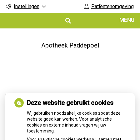
Instellingen
Patiëntenomgeving
Hoofdmenu
MENU
Apotheek Paddepoel
Melatonine bij stressgerelateerde
Deze website gebruikt cookies
slaapstoornissen
Wij gebruiken noodzakelijke cookies zodat deze
website goed kan werken. Voor analytische
Stressgerelateerde slaapstoornissen ontstaan door
cookies en externe inhoud vragen wij uw
aanhoudende spanning en piekeren, waardoor inslapen en
toestemming.
doorslapen lastig wordt. Melatonine kan helpen het
slaapritme te ondersteunen, maar werkt het best in lage
Voor analytische cookies werken wij samen met